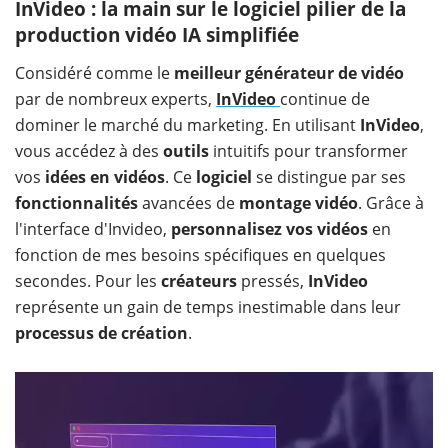
InVideo : la main sur le logiciel pilier de la
production vidéo IA simplifiée
Considéré comme le
meilleur générateur de vidéo
par de nombreux experts,
InVideo
continue de
dominer le marché du marketing. En utilisant
InVideo
,
vous accédez à des
outils
intuitifs pour transformer
vos
idées en vidéos
. Ce
logiciel
se distingue par ses
fonctionnalités
avancées de
montage vidéo
. Grâce à
l'interface d'Invideo,
personnalisez vos vidéos
en
fonction de mes besoins spécifiques en quelques
secondes. Pour les
créateurs
pressés,
InVideo
représente un gain de temps inestimable dans leur
processus de création
.