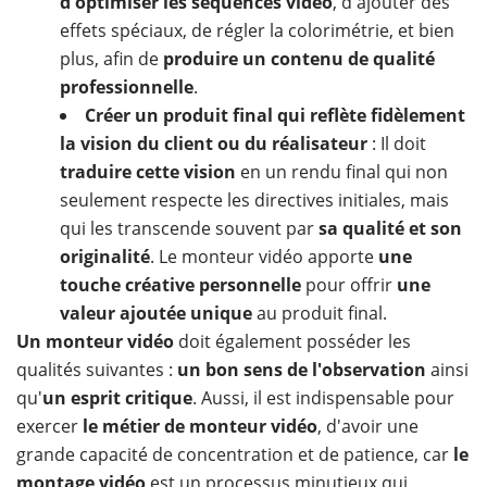
d'optimiser les séquences vidéo
, d'ajouter des
effets spéciaux, de régler la colorimétrie, et bien
plus, afin de
produire un contenu de qualité
professionnelle
.
Créer un produit final qui reflète fidèlement
la vision du client ou du réalisateur
: Il doit
traduire cette vision
en un rendu final qui non
seulement respecte les directives initiales, mais
qui les transcende souvent par
sa qualité et son
originalité
. Le monteur vidéo apporte
une
touche créative personnelle
pour offrir
une
valeur ajoutée unique
au produit final.
Un monteur vidéo
doit également posséder les
qualités suivantes :
un bon sens de l'observation
ainsi
qu'
un esprit critique
. Aussi, il est indispensable pour
exercer
le métier de monteur vidéo
, d'avoir une
grande capacité de concentration et de patience, car
le
montage vidéo
est un processus minutieux qui