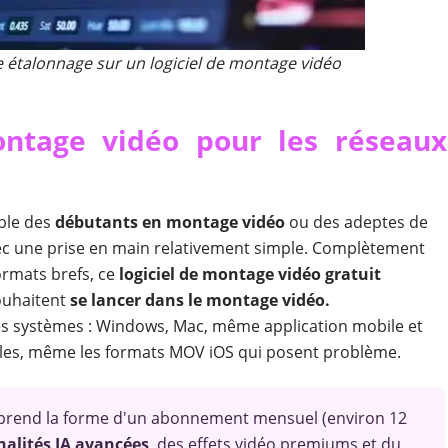
e étalonnage sur un logiciel de montage vidéo
ontage vidéo pour les réseaux
able des
débutants en montage vidéo
ou des adeptes de
 avec une prise en main relativement simple. Complètement
ormats brefs, ce
logiciel de montage vidéo gratuit
ouhaitent
se lancer dans le montage vidéo.
 les systèmes : Windows, Mac, même application mobile et
ibles, même les formats MOV iOS qui posent problème.
e prend la forme d'un abonnement mensuel (environ 12
nalités IA avancées
, des effets vidéo premiums et du