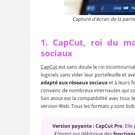
Capture d'écran de la parti
1. CapCut, roi du m
sociaux
CapCut
est sans doute le roi incontourn
logiciels sans vider leur portefeuille et
adapté aux réseaux sociaux
et à leurs f
convainc de nombreux internautes qui s
Son atout est la compatibilité avec tous
version Web. Tous les formats y sont lis
Version payante : CapCut Pro
. Ell
€/mois) qui débloque des
fonction